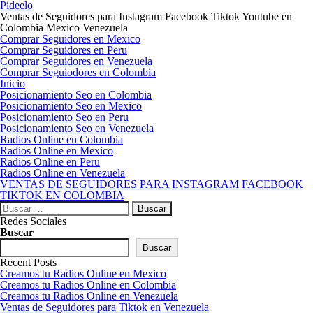
Pideelo
Ventas de Seguidores para Instagram Facebook Tiktok Youtube en
Colombia Mexico Venezuela
Comprar Seguidores en Mexico
Comprar Seguidores en Peru
Comprar Seguidores en Venezuela
Comprar Seguiodores en Colombia
Inicio
Posicionamiento Seo en Colombia
Posicionamiento Seo en Mexico
Posicionamiento Seo en Peru
Posicionamiento Seo en Venezuela
Radios Online en Colombia
Radios Online en Mexico
Radios Online en Peru
Radios Online en Venezuela
VENTAS DE SEGUIDORES PARA INSTAGRAM FACEBOOK
TIKTOK EN COLOMBIA
Buscar:
Redes Sociales
Buscar
Buscar
Recent Posts
Creamos tu Radios Online en Mexico
Creamos tu Radios Online en Colombia
Creamos tu Radios Online en Venezuela
Ventas de Seguidores para Tiktok en Venezuela